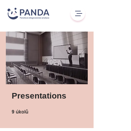
Presentations
úkolů
9 úkolů
9