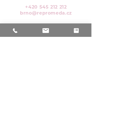
+420
545 212 212
brno@repromeda.cz
O Repromedě - Brno
O Repromedě - Ostrava
Brožurka PANDA ke stažení
PARTNERSKÉ WEBY
Repromeda.cz
Darovanivajicek.eu
Darovanispermii.cz
Repromedalab
.
cz