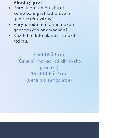
Vhodný pro:
Páry, které chtějí získat
komplexní přehled o svém
genetickém zdraví.
Páry s rodinnou anamnézou
genetických onemocnění.
Každého, kdo plánuje založit
rodinu.
7 500
Kč / os.
(Cena při indikaci od klinického
genetika)
15 000 Kč / os.
(Cena pro samoplátce)