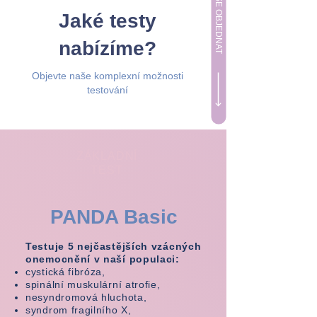
CHCI SE OBJEDNAT
Jaké testy
nabízíme?
Objevte naše komplexní možnosti
testování
ZÁKLADNÍ
TEST
PANDA Basic
Testuje 5 nejčastějších vzácných
onemocnění v naší populaci:
cystická fibróza,
spinální muskulární atrofie,
nesyndromová hluchota,
syndrom fragilního X,