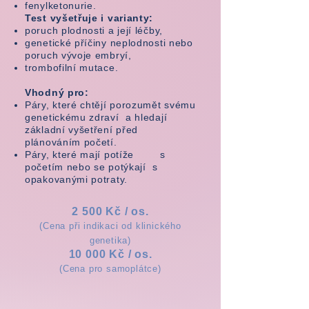
fenylketonurie.
Test vyšetřuje i varianty:
poruch plodnosti a její léčby,
genetické příčiny neplodnosti nebo
poruch vývoje embryí,
trombofilní mutace.
Vhodný pro:
Páry, které chtějí porozumět svému
genetickému zdraví a hledají
základní vyšetření před
plánováním početí.
Páry, které mají potíže s
početím nebo se potýkají s
opakovanými potraty.
2 500
Kč / os.
(Cena při indikaci od klinického
genetika)
10 000 Kč / os.
(Cena pro samoplátce)