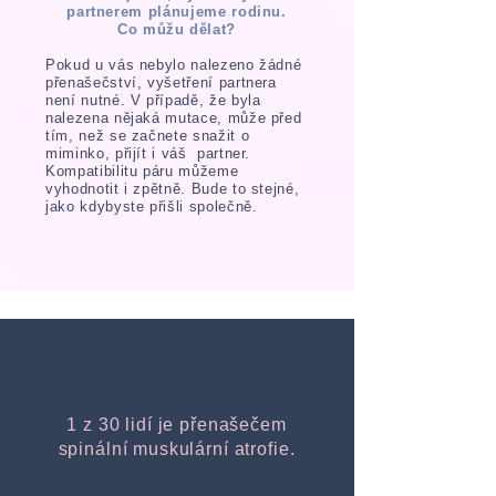
partnerem plánujeme rodinu.
Co můžu dělat?
Pokud u vás nebylo nalezeno žádné
přenašečství, vyšetření partnera
není nutné. V případě, že byla
nalezena nějaká mutace, může před
tím, než se začnete snažit o
miminko, přijít i váš partner.
Kompatibilitu páru můžeme
vyhodnotit i zpětně. Bude to stejné,
jako kdybyste přišli společně.
1 z 30 lidí je přenašečem
spinální muskulární atrofie.