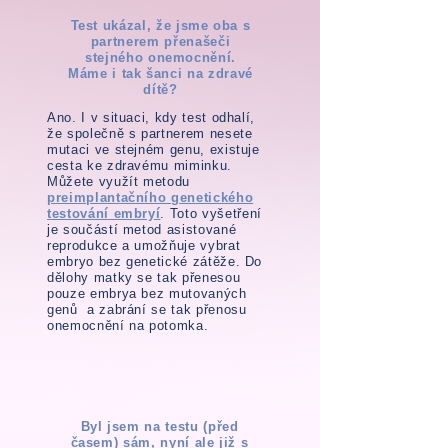
Test ukázal, že jsme oba s
partnerem přenašeči
stejného onemocnění.
Máme i tak šanci na zdravé
dítě?
Ano. I v situaci, kdy test odhalí,
že společně s partnerem nesete
mutaci ve stejném genu, existuje
cesta ke zdravému miminku.
Můžete využít metodu
preimplantačního genetického
testování embryí
. Toto vyšetření
je součástí metod asistované
reprodukce a umožňuje vybrat
embryo bez genetické zátěže. Do
dělohy matky se tak přenesou
pouze embrya bez mutovaných
genů a zabrání se tak přenosu
onemocnění na potomka.
Byl jsem na testu (před
časem) sám, nyní ale již s