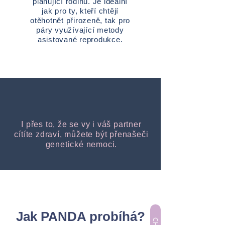
plánující rodinu. Je ideální
jak pro ty, kteří chtějí
otěhotnět přirozeně, tak pro
páry využívající metody
asistované reprodukce.
I přes to, že se vy i váš partner
cítíte zdraví, můžete být přenašeči
genetické nemoci.
Jak PANDA probíhá?