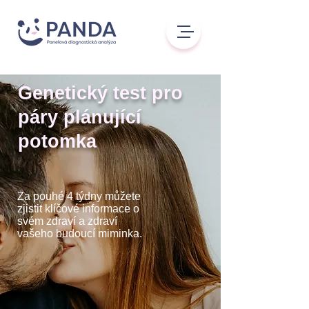
Genetický test pro
páry plánující
potomka
Za pouhé 4 týdny můžete
zjistit klíčové informace o
svém zdraví a zdraví
vašeho budoucí miminka.