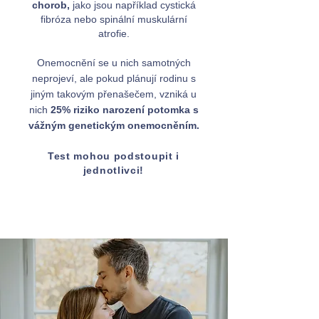
chorob,
jako jsou například cystická
fibróza nebo spinální muskulární
atrofie.
Onemocnění se u nich samotných
neprojeví, ale pokud plánují rodinu s
jiným takovým přenašečem, vzniká u
nich
25% riziko narození potomka s
vážným genetickým onemocněním.
Test mohou podstoupit i
jednotlivci!