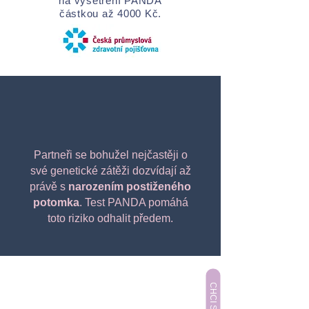
na vyšetření PANDA
částkou až 4000 Kč.
Partneři se bohužel nejčastěji o
své genetické zátěži dozvídají až
právě s
narozením postiženého
potomka
. Test PANDA pomáhá
toto riziko odhalit předem.