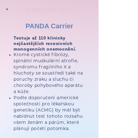
KOMPLEXNÍ TEST
PANDA Carrier
Testuje až 110 klinicky
nejčastějších recesivních
monogenních onemocnění.
Kromě cystické fibrózy,
spinální muskulární atrofie,
syndromu fragilního X a
hluchoty se soustředí také na
poruchy zraku a sluchu či
choroby pohybového aparátu
a kůže.
Podle doporučení americké
společnosti pro lékařskou
genetiku (ACMG) by měl být
nabídnut test tohoto rozsahu
všem ženám a párům, které
plánují početí potomka.