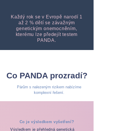
Každý rok se v Evropě narodí 1
až 2 % dětí se závažným
genetickým onemocněním,
kterému lze předejít testem
PANDA.
Co PANDA prozradí?
Párům s nalezeným rizikem nabízíme
komplexní řešení.
Co je výsledkem vyšetření?
Výsledkem je přehledná genetická